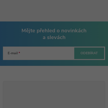
Mějte přehled o novinkách
a slevách
Z
á
E-mail
ODEBÍRAT
p
a
t
í