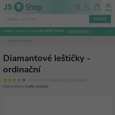
Přejít
NÁKUPNÍ
KOŠÍK
na
obsah
HLEDAT
Vítejte v novém e-shopu
JS DENT SHOP
-
Více informací >
Rotační nástroje
Diamantové leštičky -
ordinační
Podrobnosti hodnocení
2 hodnocení
Kód produktu:
Zvolte variantu