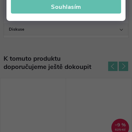
Souhlasím
Diskuse
K tomuto produktu
doporučujeme ještě dokoupit
–9 %
625 Kč