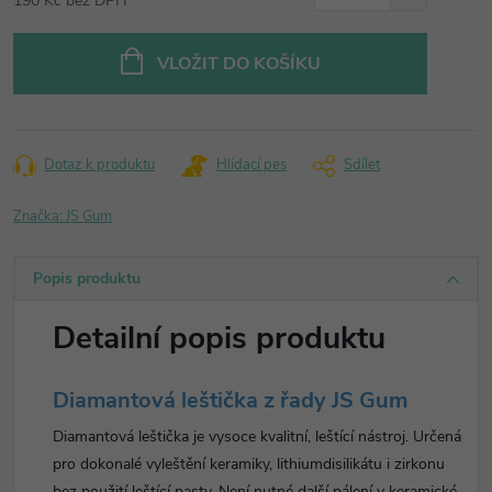
190 Kč bez DPH
Měrná
cena:
VLOŽIT DO KOŠÍKU
Dotaz k produktu
Hlídací pes
Sdílet
Značka:
JS Gum
Popis produktu
Detailní popis produktu
Diamantová leštička z řady JS Gum
Diamantová leštička je vysoce kvalitní, leštící nástroj. Určená
pro dokonalé vyleštění keramiky, lithiumdisilikátu i zirkonu
bez použití leštící pasty. Není nutné další pálení v keramické