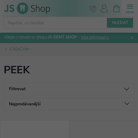
Přejít
NÁKUPNÍ
KOŠÍK
na
obsah
HLEDAT
Vítejte v novém e-shopu
JS DENT SHOP
-
Více informací >
CAD/CAM
PEEK
Filtrovat
Ř
Nejprodávanější
a
Nejlevnější
V
Nejdražší
z