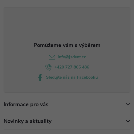
a
k
t
y
í
v
ý
p
info
@
jsdent.cz
i
+420 727 865 486
s
Sledujte nás na Facebooku
u
Informace pro vás
Novinky a aktuality