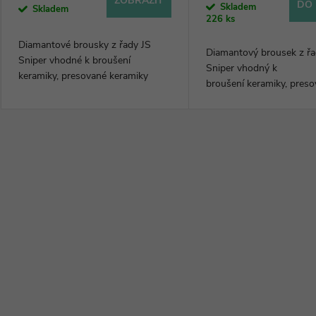
ZOBRAZIT
d
DO 
Skladem
Skladem
226 ks
o
u
Diamantové brousky z řady JS
Diamantový brousek z řa
d
Sniper vhodné k broušení
Sniper vhodný k
k
keramiky, presované keramiky
broušení keramiky, pres
u
a zirkonu.
keramiky a zirkonu.
t
k
ů
O
t
v
ů
l
á
d
a