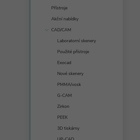
s
Přístroje
t
Akční nabídky
r
CAD/CAM
Laboratorní skenery
a
Použité přístroje
n
Exocad
Nové skenery
n
PMMA/vosk
í
G-CAM
Zirkon
p
PEEK
a
3D tiskárny
UP-CAD