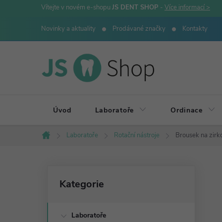
Přejít
Vítejte v novém e-shopu
JS DENT SHOP
-
Více informací >
na
Novinky a aktuality
Prodávané značky
Kontakty
obsah
Úvod
Laboratoře
Ordinace
Laboratoře
Rotační nástroje
Brousek na zirk
Domů
P
Přeskočit
Kategorie
kategorie
o
Laboratoře