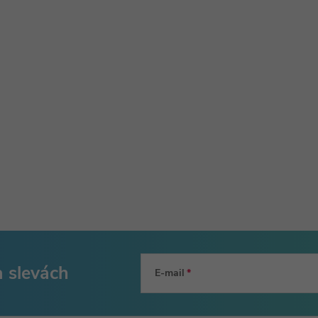
a slevách
E-mail