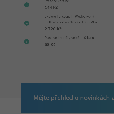
Prázdné kartuše
144 Kč
Explore Functional – Předbarvený
multicolor zirkon, 1027 - 1300 MPa
2 720 Kč
Plastové krabičky velké - 10 kusů
58 Kč
Mějte přehled o novinkách
Z