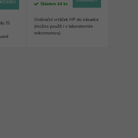
ZOBRAZIT
KOŠÍKU
Skladem
44 ks
Ordinační vrtáček HP do násadce
dy JS
(možno použít i v laboratorním
mikromotoru).
ované