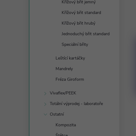
Křížový břit jemný
Křížový břit standard
Křížový břit hrubý
Jednoduchý břit standard
Speciální břity
Leštící kartáčky
Mandrely
Fréza Giroform
Vivaflex/PEEK
Totální výprodej - laboratoře
Ostatní
Kompozita
Štětce