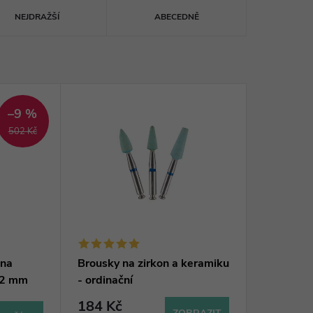
NEJDRAŽŠÍ
ABECEDNĚ
–9 %
502 Kč
 na
Brousky na zirkon a keramiku
 22 mm
- ordinační
184 Kč