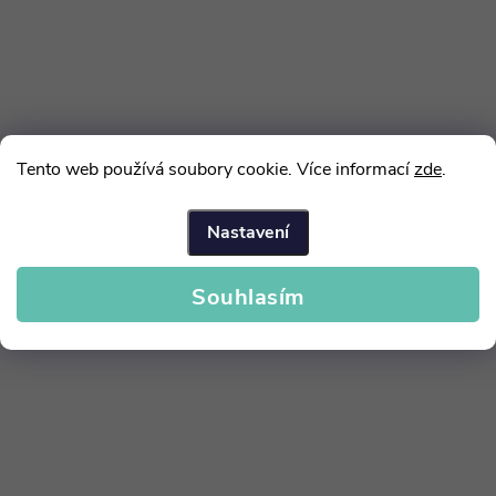
s
u
Tento web používá soubory cookie. Více informací
zde
.
Nastavení
Souhlasím