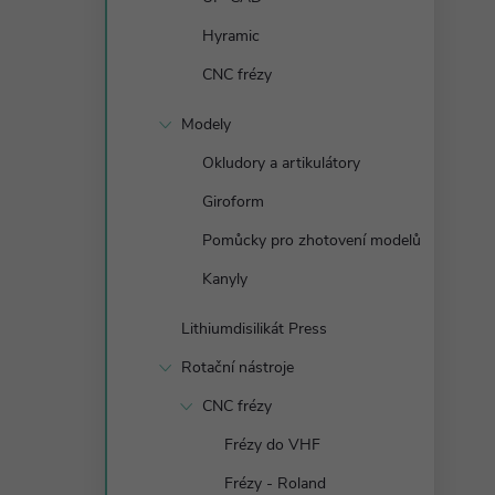
n
Hyramic
e
CNC frézy
l
Modely
Okludory a artikulátory
Giroform
Pomůcky pro zhotovení modelů
Kanyly
Lithiumdisilikát Press
Rotační nástroje
CNC frézy
Frézy do VHF
Frézy - Roland