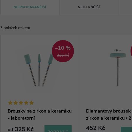
Ř
NEJPRODÁVANĚJŠÍ
NEJLEVNĚJŠÍ
a
3
položek celkem
z
V
e
–10 %
ý
325 Kč
n
p
í
i
p
s
r
p
Brousky na zirkon a keramiku
Diamantový brousek
- laboratorní
zirkon a keramiku /
o
r
452 Kč
325 Kč
od