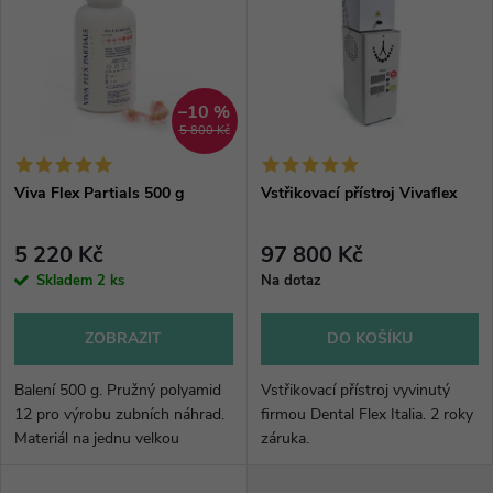
ý
Abecedně
e
p
n
i
–10 %
5 800 Kč
í
s
p
Viva Flex Partials 500 g
Vstřikovací přístroj Vivaflex
p
r
5 220 Kč
97 800 Kč
r
Skladem
2 ks
Na dotaz
o
o
ZOBRAZIT
DO KOŠÍKU
d
d
Balení 500 g. Pružný polyamid
Vstřikovací přístroj vyvinutý
u
12 pro výrobu zubních náhrad.
firmou Dental Flex Italia. 2 roky
Materiál na jednu velkou
záruka.
u
protézu vyjde pouze na 232 Kč.
k
Barevnost: LF- 1.