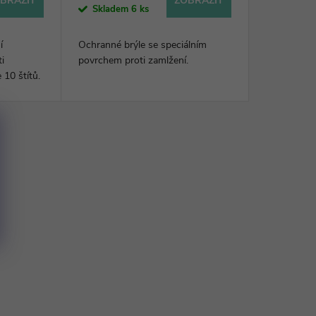
BRAZIT
ZOBRAZIT
Skladem
6 ks
í
Ochranné brýle se speciálním
i
povrchem proti zamlžení.
 10 štítů.