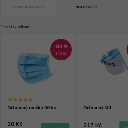
Ř
NEJPRODÁVANĚJŠÍ
NEJLEVNĚJŠÍ
a
3
položek celkem
z
V
e
–80 %
ý
100 Kč
n
p
í
i
p
s
r
p
Ochranná rouška 50 ks
Ochranný štít
o
r
20 Kč
217 Kč