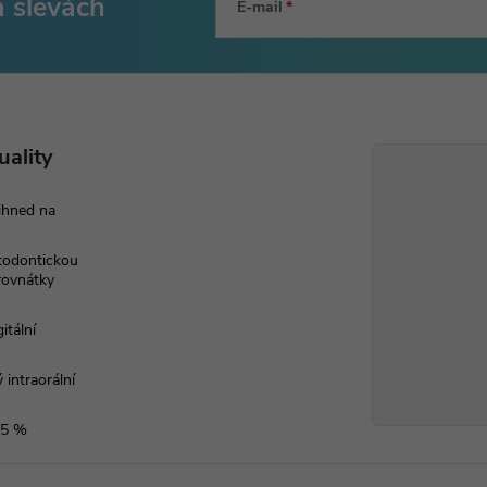
s
a slevách
E-mail
u
uality
ihned na
rtodontickou
 rovnátky
itální
 intraorální
 5 %