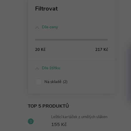
n
e
Dle ceny
l
20
Kč
217
Kč
Dle štítku
Na skladě
2
TOP 5 PRODUKTŮ
Leštící kartáček z umělých vláken
155 Kč