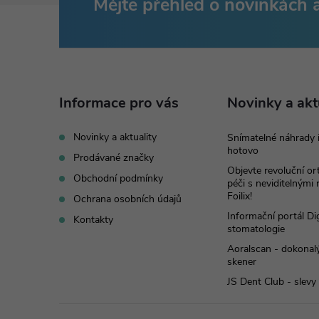
Mějte přehled o novinkách
Z
á
p
Informace pro vás
Novinky a akt
a
Novinky a aktuality
Snímatelné náhrady 
hotovo
t
Prodávané značky
Objevte revoluční o
Obchodní podmínky
péči s neviditelnými
í
Foilix!
Ochrana osobních údajů
Informační portál Dig
Kontakty
stomatologie
Aoralscan - dokonalý
skener
JS Dent Club - slevy