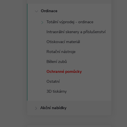
s
Ordinace
t
Totální výprodej - ordinace
r
Intraorální skenery a příslušenství
a
Otiskovací materiál
Rotační nástroje
n
Bělení zubů
n
Ochranné pomůcky
Ostatní
í
3D tiskárny
p
Akční nabídky
a