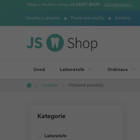
Přejít
Vítejte v novém e-shopu
JS DENT SHOP
-
Více informací >
na
Novinky a aktuality
Prodávané značky
Kontakty
obsah
Úvod
Laboratoře
Ordinace
Ordinace
Ochranné pomůcky
Domů
P
Přeskočit
Kategorie
kategorie
o
Laboratoře