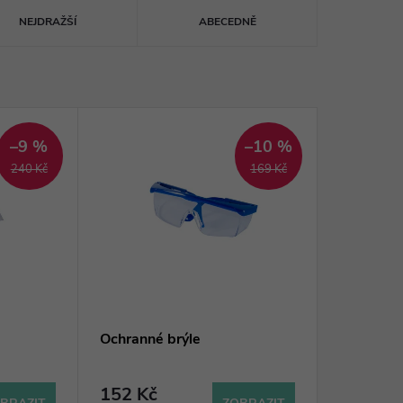
NEJDRAŽŠÍ
ABECEDNĚ
–9 %
–10 %
240 Kč
169 Kč
Ochranné brýle
152 Kč