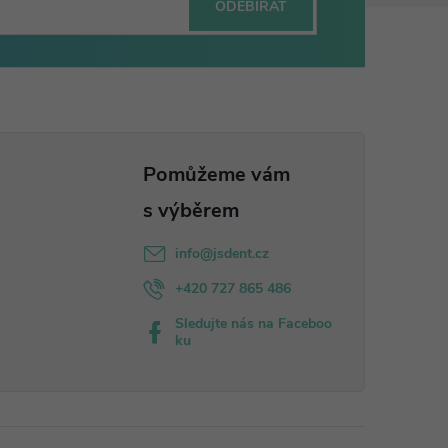
ODEBÍRAT
info
@
jsdent.cz
+420 727 865 486
Sledujte nás na Faceboo
ku