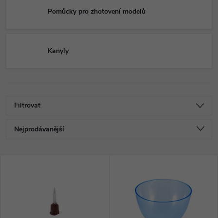
Pomůcky pro zhotovení modelů
Kanyly
Filtrovat
Ř
Nejprodávanější
a
Nejlevnější
V
Nejdražší
z
ý
Abecedně
e
p