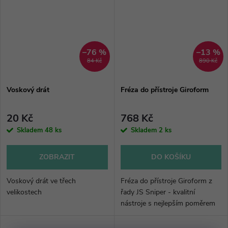
–76 %
–13 %
84 Kč
890 Kč
Voskový drát
Fréza do přístroje Giroform
20 Kč
768 Kč
Skladem
48 ks
Skladem
2 ks
ZOBRAZIT
DO KOŠÍKU
Voskový drát ve třech
Fréza do přístroje Giroform z
velikostech
řady JS Sniper - kvalitní
nástroje s nejlepším poměrem
cena/výkon.