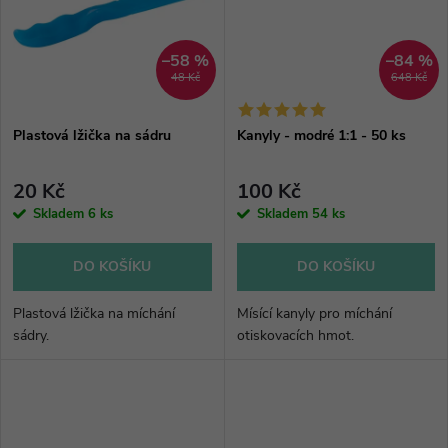
ů
ů
–58 %
–84 %
48 Kč
648 Kč
Plastová lžička na sádru
Kanyly - modré 1:1 - 50 ks
20 Kč
100 Kč
Skladem
6 ks
Skladem
54 ks
DO KOŠÍKU
DO KOŠÍKU
Plastová lžička na míchání
Mísící kanyly pro míchání
sádry.
otiskovacích hmot.