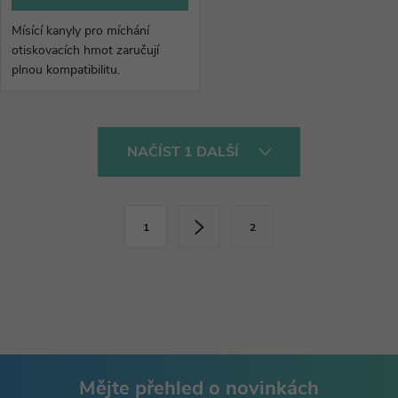
Mísící kanyly pro míchání
otiskovacích hmot zaručují
plnou kompatibilitu.
O
NAČÍST 1 DALŠÍ
v
l
S
1
2
t
á
r
d
á
a
n
k
c
o
í
Mějte přehled o novinkách
v