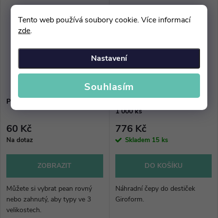
Tento web používá soubory cookie. Více informací
zde
.
Nastavení
–80 %
300 Kč
Souhlasím
Pean
Čepy do destiček Giroform -
1 000 ks
60 Kč
776 Kč
Na dotaz
Skladem
15 ks
ZOBRAZIT
DO KOŠÍKU
Můžete si vybrat pean rovný
Náhradní čepy do destiček
nebo zahnutý, aby typy ve 3
Giroform.
velikostech.