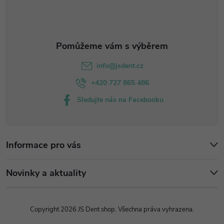
t
v
í
k
y
v
info
@
jsdent.cz
ý
+420 727 865 486
Sledujte nás na Facebooku
p
i
s
Informace pro vás
u
Novinky a aktuality
Copyright 2026
JS Dent shop
. Všechna práva vyhrazena.