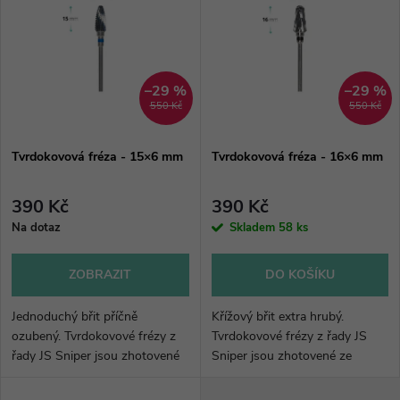
ý
Abecedně
e
p
n
i
–29 %
–29 %
550 Kč
550 Kč
í
s
p
Tvrdokovová fréza - 15×6 mm
Tvrdokovová fréza - 16×6 mm
p
r
390 Kč
390 Kč
r
Na dotaz
Skladem
58 ks
o
o
ZOBRAZIT
DO KOŠÍKU
d
d
Jednoduchý břit příčně
Křížový břit extra hrubý.
u
ozubený. Tvrdokovové frézy z
Tvrdokovové frézy z řady JS
řady JS Sniper jsou zhotovené
Sniper jsou zhotovené ze
u
ze sintrovaného karbidu
sintrovaného karbidu wolframu.
k
wolframu. Vyznačují se
Vyznačují se nejlepším