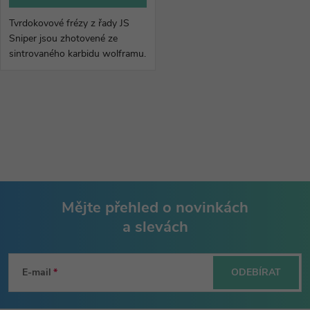
Tvrdokovové frézy z řady JS
Sniper jsou zhotovené ze
sintrovaného karbidu wolframu.
Vyznačují se nejlepším
poměrem cena/kvalita.
O
v
l
á
Mějte přehled o novinkách
d
a slevách
Z
a
á
c
E-mail
ODEBÍRAT
p
í