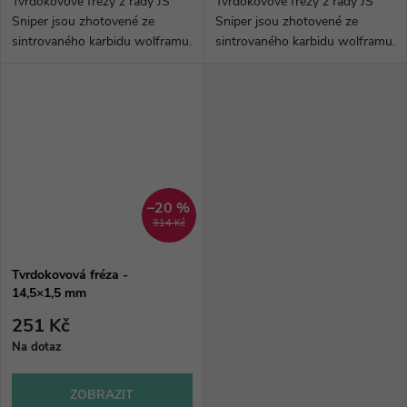
Tvrdokovové frézy z řady JS
Tvrdokovové frézy z řady JS
Sniper jsou zhotovené ze
Sniper jsou zhotovené ze
sintrovaného karbidu wolframu.
sintrovaného karbidu wolframu.
Vyznačují se nejlepším
Vyznačují se nejlepším
poměrem cena/kvalita.
poměrem cena/kvalita.
–20 %
314 Kč
Tvrdokovová fréza -
14,5×1,5 mm
251 Kč
Na dotaz
ZOBRAZIT