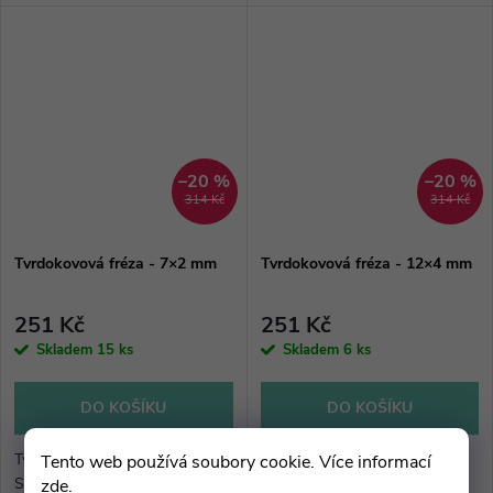
Vyznačují se nejlepším
Vyznačují se nejlepším
poměrem cena/kvalita.
poměrem cena/kvalita.
–20 %
–20 %
314 Kč
314 Kč
Tvrdokovová fréza - 7×2 mm
Tvrdokovová fréza - 12×4 mm
251 Kč
251 Kč
Skladem
15 ks
Skladem
6 ks
DO KOŠÍKU
DO KOŠÍKU
Tvrdokovové frézy z řady JS
Tvrdokovové frézy z řady JS
Tento web používá soubory cookie. Více informací
Sniper jsou zhotovené ze
Sniper jsou zhotovené ze
zde
.