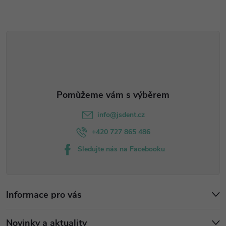
p
a
r
t
v
í
k
y
v
info
@
jsdent.cz
ý
+420 727 865 486
Sledujte nás na Facebooku
p
i
s
Informace pro vás
u
Novinky a aktuality