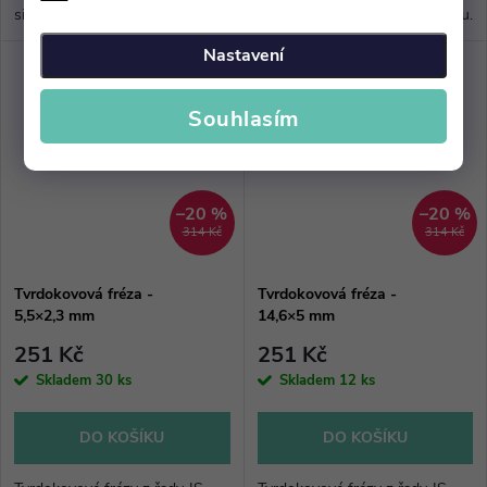
sintrovaného karbidu wolframu.
sintrovaného karbidu wolframu.
Vyznačují se nejlepším
Vyznačují se nejlepším
Nastavení
poměrem cena/kvalita.
poměrem cena/kvalita.
Souhlasím
–20 %
–20 %
314 Kč
314 Kč
Tvrdokovová fréza -
Tvrdokovová fréza -
5,5×2,3 mm
14,6×5 mm
251 Kč
251 Kč
Skladem
30 ks
Skladem
12 ks
DO KOŠÍKU
DO KOŠÍKU