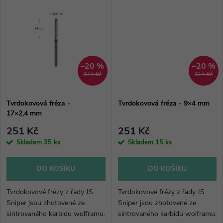
k
t
t
ů
ů
–20 %
–20 %
314 Kč
314 Kč
Tvrdokovová fréza -
Tvrdokovová fréza - 9×4 mm
17×2,4 mm
251 Kč
251 Kč
Skladem
35 ks
Skladem
15 ks
DO KOŠÍKU
DO KOŠÍKU
Tvrdokovové frézy z řady JS
Tvrdokovové frézy z řady JS
Sniper jsou zhotovené ze
Sniper jsou zhotovené ze
sintrovaného karbidu wolframu.
sintrovaného karbidu wolframu.