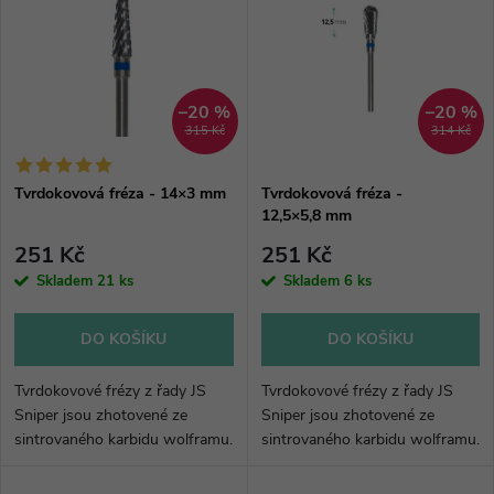
ý
Abecedně
e
p
n
i
–20 %
–20 %
315 Kč
314 Kč
í
s
p
Tvrdokovová fréza - 14×3 mm
Tvrdokovová fréza -
12,5×5,8 mm
p
r
251 Kč
251 Kč
r
Skladem
21 ks
Skladem
6 ks
o
o
DO KOŠÍKU
DO KOŠÍKU
d
d
Tvrdokovové frézy z řady JS
Tvrdokovové frézy z řady JS
u
Sniper jsou zhotovené ze
Sniper jsou zhotovené ze
sintrovaného karbidu wolframu.
sintrovaného karbidu wolframu.
u
Vyznačují se nejlepším
Vyznačují se nejlepším
k
poměrem cena/kvalita.
poměrem cena/kvalita.