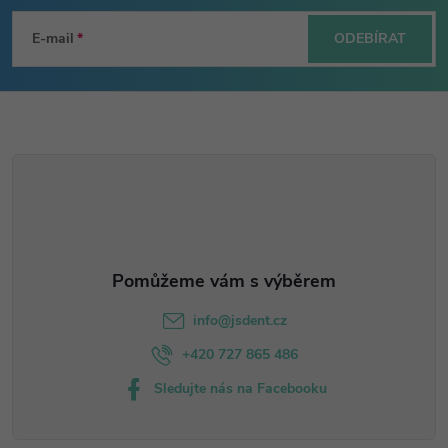
á
E-mail
ODEBÍRAT
p
a
t
í
info
@
jsdent.cz
+420 727 865 486
Sledujte nás na Facebooku