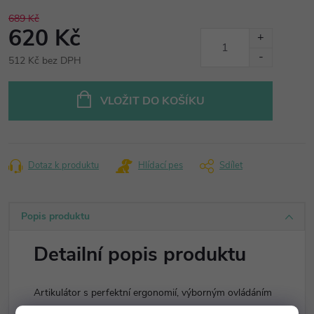
689 Kč
620 Kč
512 Kč bez DPH
Měrná
cena:
VLOŽIT DO KOŠÍKU
Dotaz k produktu
Hlídací pes
Sdílet
Popis produktu
Detailní popis produktu
Artikulátor s perfektní ergonomií, výborným ovládáním
a kvalitními povrchy.