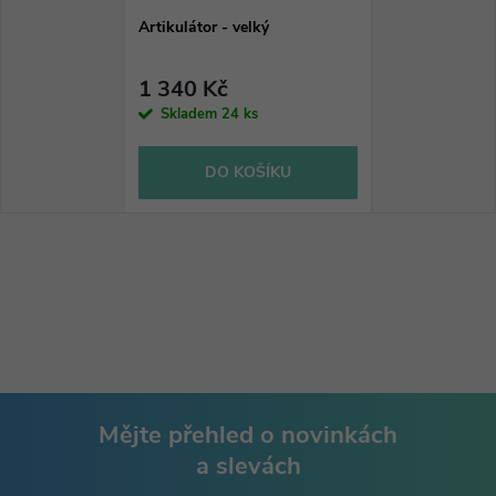
Artikulátor - velký
1 340 Kč
Skladem
24 ks
DO KOŠÍKU
Mějte přehled o novinkách
a slevách
Z