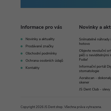
á
p
Informace pro vás
Novinky a akt
a
Novinky a aktuality
Snímatelné náhrady 
hotovo
t
Prodávané značky
Objevte revoluční o
Obchodní podmínky
péči s neviditelnými
í
Foilix!
Ochrana osobních údajů
Informační portál Dig
Kontakty
stomatologie
Aoralscan - dokonalý
skener
JS Dent Club - slevy
Copyright 2026
JS Dent shop
. Všechna práva vyhrazena.