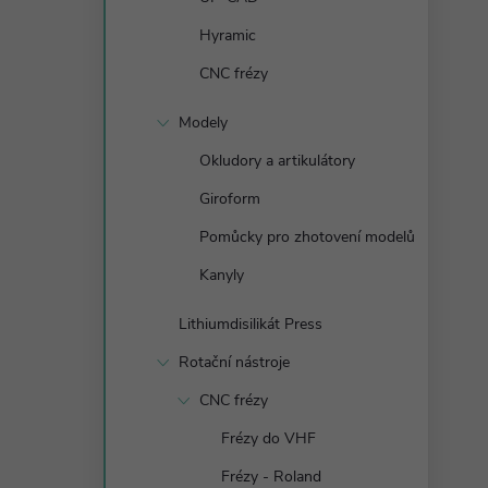
n
Hyramic
e
CNC frézy
l
Modely
Okludory a artikulátory
Giroform
Pomůcky pro zhotovení modelů
Kanyly
Lithiumdisilikát Press
Rotační nástroje
CNC frézy
Frézy do VHF
Frézy - Roland