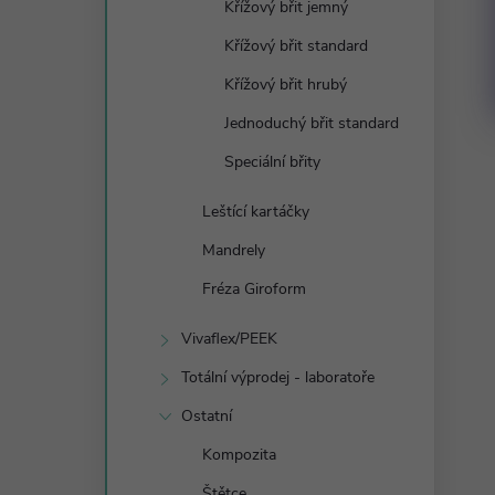
Křížový břit jemný
Křížový břit standard
Křížový břit hrubý
Jednoduchý břit standard
Speciální břity
Leštící kartáčky
Mandrely
Fréza Giroform
Vivaflex/PEEK
Totální výprodej - laboratoře
Ostatní
Kompozita
Štětce