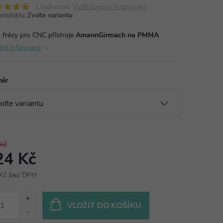
Podrobnosti hodnocení
1 hodnocení
produktu:
Zvolte variantu
frézy pro CNC přístroje
AmannGirmach na PMMA
ilní informace
měr
Kč
24 Kč
Kč bez DPH
ná
:
VLOŽIT DO KOŠÍKU