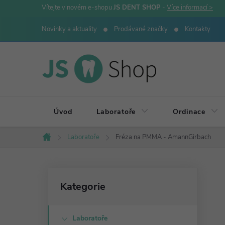
Přejít
Vítejte v novém e-shopu
JS DENT SHOP
-
Více informací >
na
Novinky a aktuality
Prodávané značky
Kontakty
obsah
Úvod
Laboratoře
Ordinace
Laboratoře
Fréza na PMMA - AmannGirbach
Domů
P
Přeskočit
Kategorie
kategorie
o
Laboratoře