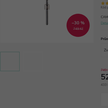
Kód 
CAM 
–30 %
Deta
749 Kč
Prů
749 
5
433 
Měr
cena