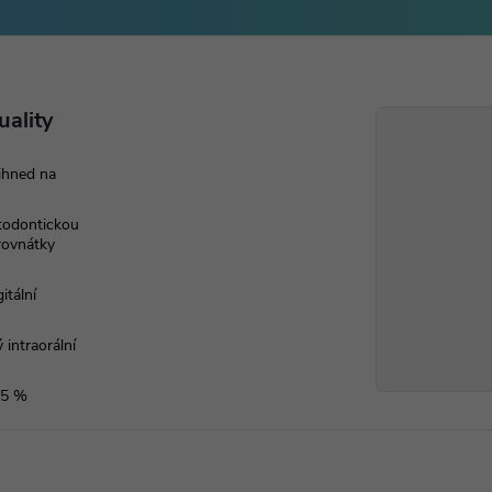
uality
ihned na
rtodontickou
 rovnátky
itální
 intraorální
 5 %