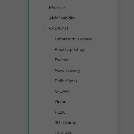
s
Přístroje
t
Akční nabídky
r
CAD/CAM
Laboratorní skenery
a
Použité přístroje
n
Exocad
Nové skenery
n
PMMA/vosk
í
G-CAM
Zirkon
p
PEEK
a
3D tiskárny
UP-CAD