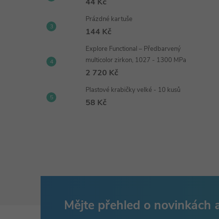
44 Kč
Prázdné kartuše
144 Kč
Explore Functional – Předbarvený
multicolor zirkon, 1027 - 1300 MPa
2 720 Kč
Plastové krabičky velké - 10 kusů
58 Kč
Mějte přehled o novinkách
Z