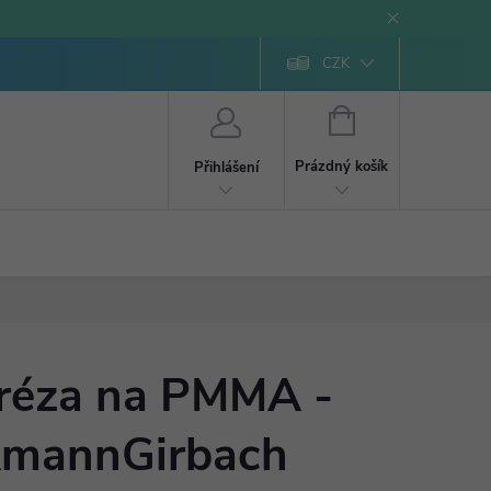
CZK
NÁKUPNÍ
KOŠÍK
Prázdný košík
Přihlášení
réza na PMMA -
mannGirbach