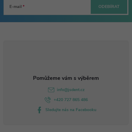
á
E-mail
ODEBÍRAT
p
a
t
í
info
@
jsdent.cz
+420 727 865 486
Sledujte nás na Facebooku