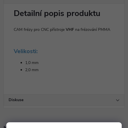
Detailní popis produktu
CAM frézy pro CNC přístroje
VHF
na frézování PMMA
Velikosti:
1,0 mm
2,0 mm
Diskuse