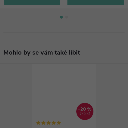
–20 %
749 Kč