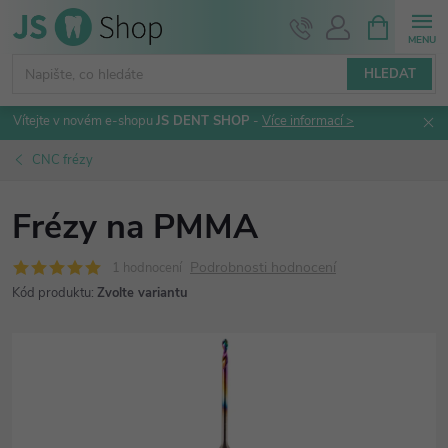
Přejít
NÁKUPNÍ
KOŠÍK
na
obsah
HLEDAT
Vítejte v novém e-shopu
JS DENT SHOP
-
Více informací >
CNC frézy
Frézy na PMMA
Podrobnosti hodnocení
1 hodnocení
Kód produktu:
Zvolte variantu