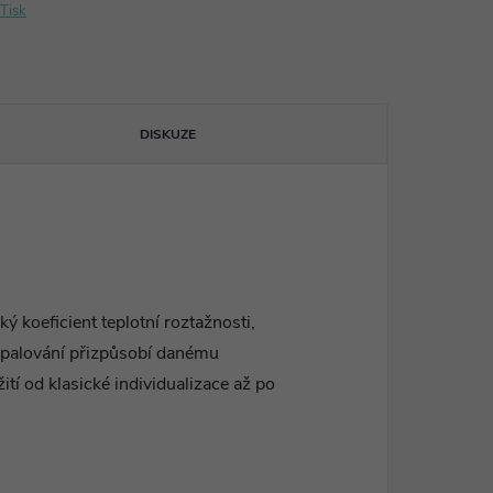
Tisk
DISKUZE
 koeficient teplotní roztažnosti,
vypalování přizpůsobí danému
tí od klasické individualizace až po