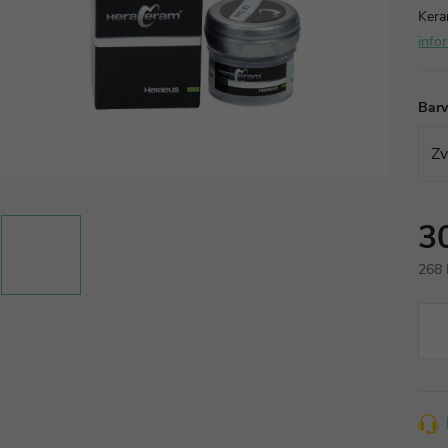
Keram
info
Bar
3
268 
Měr
cena