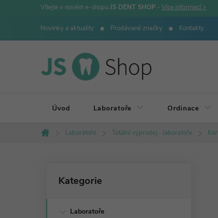
Přejít
Vítejte v novém e-shopu
JS DENT SHOP
-
Více informací >
na
Novinky a aktuality
Prodávané značky
Kontakty
obsah
Úvod
Laboratoře
Ordinace
Laboratoře
Totální výprodej - laboratoře
Ker
Domů
P
Přeskočit
Kategorie
kategorie
o
Laboratoře