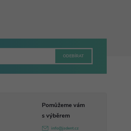
ODEBÍRAT
info
@
jsdent.cz