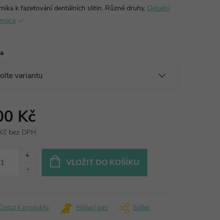
ika k fazetování dentálních slitin.
Různé druhy.
Detailní
rmace
va
00 Kč
Kč bez DPH
ná
:
VLOŽIT DO KOŠÍKU
Dotaz k produktu
Hlídací pes
Sdílet