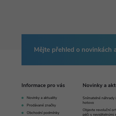
Mějte přehled o novinkách
Z
á
p
Informace pro vás
Novinky a akt
a
Novinky a aktuality
Snímatelné náhrady 
hotovo
t
Prodávané značky
Objevte revoluční o
Obchodní podmínky
péči s neviditelnými