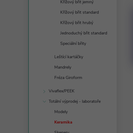
Křížový břit jemný
Křížový břit standard
Křížový břit hrubý
Jednoduchý břit standard
Speciální břity
Leštící kartáčky
Mandrely
Fréza Giroform
Vivaflex/PEEK
Totální výprodej - laboratoře
Modely
Keramika
Skenery