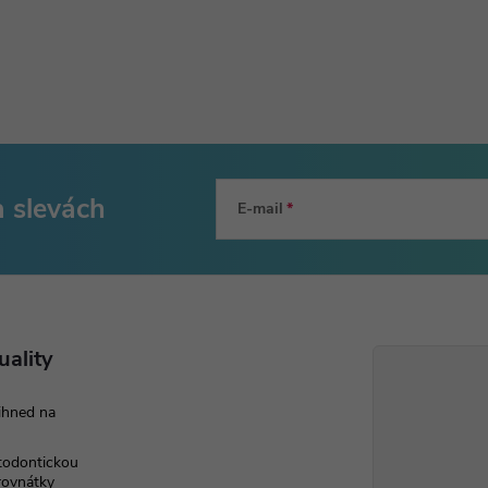
a slevách
E-mail
uality
ihned na
rtodontickou
 rovnátky