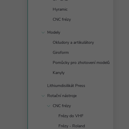
n
Hyramic
e
CNC frézy
l
Modely
Okludory a artikulátory
Giroform
Pomůcky pro zhotovení modelů
Kanyly
Lithiumdisilikát Press
Rotační nástroje
CNC frézy
Frézy do VHF
Frézy - Roland