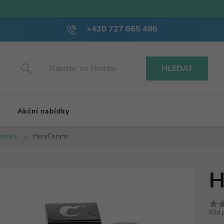
+420 727 865 486
HLEDAT
Akční nabídky
amika
HeraCeram
H
Kód 