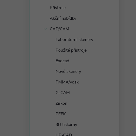
s
Přístroje
t
Akční nabídky
r
CAD/CAM
Laboratorní skenery
a
Použité přístroje
n
Exocad
Nové skenery
n
PMMA/vosk
í
G-CAM
Zirkon
p
PEEK
a
3D tiskárny
UP-CAD