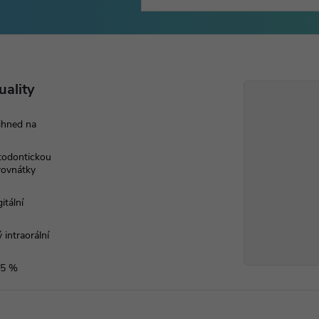
uality
ihned na
rtodontickou
 rovnátky
itální
 intraorální
 5 %