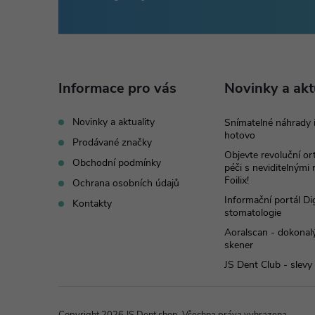
Z
á
p
Informace pro vás
Novinky a akt
a
Novinky a aktuality
Snímatelné náhrady 
hotovo
t
Prodávané značky
Objevte revoluční o
Obchodní podmínky
péči s neviditelnými
í
Foilix!
Ochrana osobních údajů
Informační portál Dig
Kontakty
stomatologie
Aoralscan - dokonalý
skener
JS Dent Club - slevy
Copyright 2026
JS Dent shop
. Všechna práva vyhrazena.