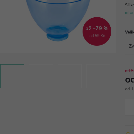
Silik
info
až –79 %
Veli
od 59 Kč
od 5
o
od
1
Měr
cena