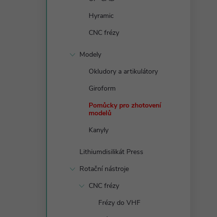
n
Hyramic
e
CNC frézy
l
Modely
Okludory a artikulátory
Giroform
Pomůcky pro zhotovení
modelů
Kanyly
Lithiumdisilikát Press
Rotační nástroje
CNC frézy
Frézy do VHF