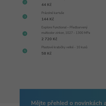
44 Kč
Prázdné kartuše
144 Kč
Explore Functional – Předbarvený
multicolor zirkon, 1027 - 1300 MPa
2 720 Kč
Plastové krabičky velké - 10 kusů
58 Kč
Mějte přehled o novinkách