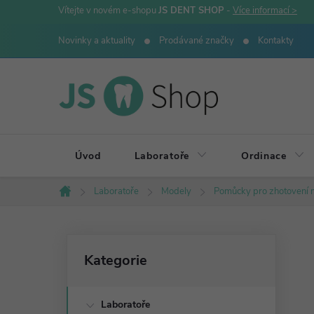
Přejít
Vítejte v novém e-shopu
JS DENT SHOP
-
Více informací >
na
Novinky a aktuality
Prodávané značky
Kontakty
obsah
Úvod
Laboratoře
Ordinace
Laboratoře
Modely
Pomůcky pro zhotovení 
Domů
P
Přeskočit
Kategorie
kategorie
o
Laboratoře