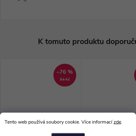
K tomuto produktu doporuču
–76 %
84 Kč
Tento web používá soubory cookie. Více informací
zde
.