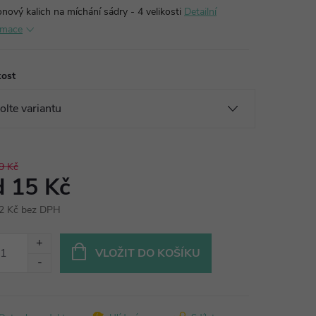
onový kalich na míchání sádry - 4 velikosti
Detailní
rmace
kost
9 Kč
d
15 Kč
2 Kč
bez DPH
ná
:
VLOŽIT DO KOŠÍKU