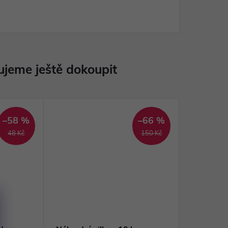
jeme ještě dokoupit
–58 %
–66 %
48 Kč
150 Kč