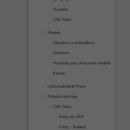
n
Hyramic
e
CNC frézy
l
Modely
Okludory a artikulátory
Giroform
Pomůcky pro zhotovení modelů
Kanyly
Lithiumdisilikát Press
Rotační nástroje
CNC frézy
Frézy do VHF
Frézy - Roland