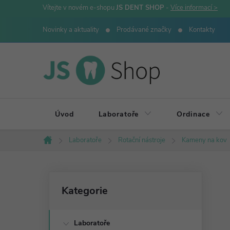
Přejít
Vítejte v novém e-shopu
JS DENT SHOP
-
Více informací >
na
Novinky a aktuality
Prodávané značky
Kontakty
obsah
Úvod
Laboratoře
Ordinace
Laboratoře
Rotační nástroje
Kameny na kov
Domů
P
Přeskočit
Kategorie
kategorie
o
Laboratoře