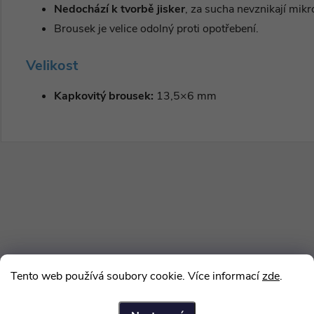
Nedochází k tvorbě jisker
, za sucha nevznikají mikro
Brousek je velice odolný proti opotřebení.
Velikost
Kapkovitý brousek
:
13,5×6 mm
Tento web používá soubory cookie. Více informací
zde
.