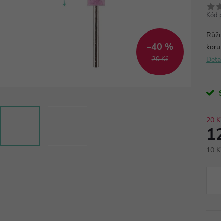
Kód 
Růžo
–40 %
koru
20 Kč
Deta
20 K
1
10 K
Měr
cena