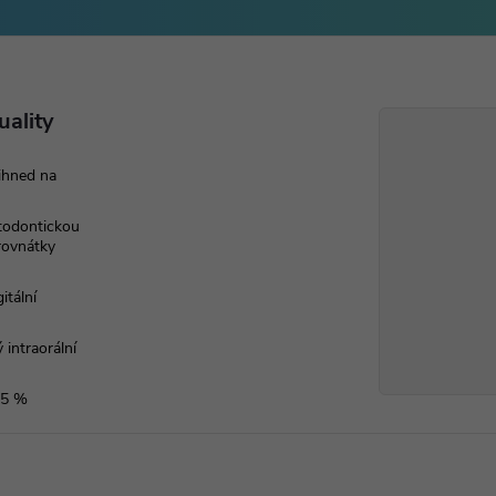
uality
ihned na
rtodontickou
 rovnátky
itální
 intraorální
 5 %