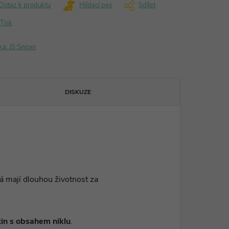
Dotaz k produktu
Hlídací pes
Sdílet
Tisk
ka:
JS Sniper
DISKUZE
rá mají dlouhou životnost za
itin s obsahem niklu
.