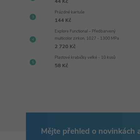
44 Kč
Prázdné kartuše
144 Kč
Explore Functional – Předbarvený
multicolor zirkon, 1027 - 1300 MPa
2 720 Kč
Plastové krabičky velké - 10 kusů
58 Kč
Mějte přehled o novinkách
Z