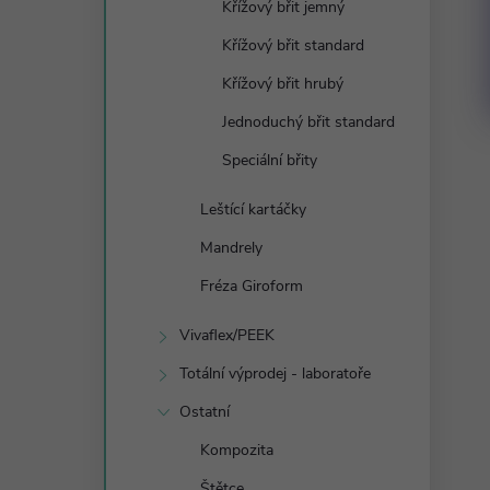
Křížový břit jemný
Křížový břit standard
Křížový břit hrubý
Jednoduchý břit standard
Speciální břity
Leštící kartáčky
Mandrely
Fréza Giroform
Vivaflex/PEEK
Totální výprodej - laboratoře
Ostatní
Kompozita
Štětce