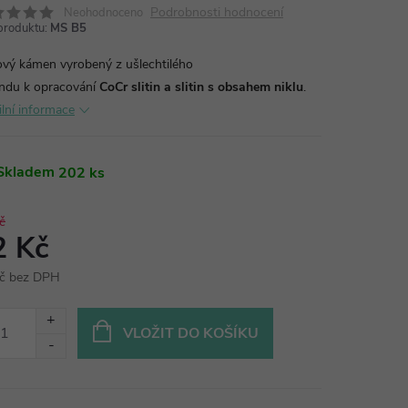
Podrobnosti hodnocení
Neohodnoceno
produktu:
MS B5
vý kámen vyrobený z ušlechtilého
ndu k opracování
CoCr slitin a slitin s obsahem niklu
.
ilní informace
Skladem
202 ks
č
2 Kč
č bez DPH
ná
:
VLOŽIT DO KOŠÍKU