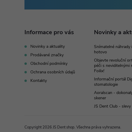
á
p
Informace pro vás
Novinky a akt
a
Novinky a aktuality
Snímatelné náhrady 
hotovo
t
Prodávané značky
Objevte revoluční o
Obchodní podmínky
péči s neviditelnými
í
Foilix!
Ochrana osobních údajů
Informační portál Dig
Kontakty
stomatologie
Aoralscan - dokonalý
skener
JS Dent Club - slevy
Copyright 2026
JS Dent shop
. Všechna práva vyhrazena.