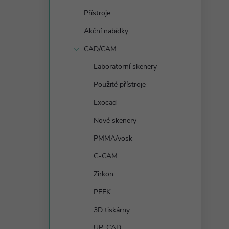
s
Přístroje
t
Akční nabídky
r
CAD/CAM
Laboratorní skenery
a
Použité přístroje
n
Exocad
Nové skenery
n
PMMA/vosk
í
G-CAM
Zirkon
p
PEEK
a
3D tiskárny
UP-CAD