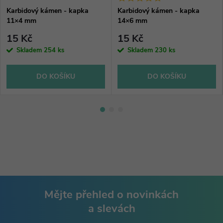
Karbidový kámen - kapka
Karbidový kámen - kapka
11×4 mm
14×6 mm
15 Kč
15 Kč
Skladem
254 ks
Skladem
230 ks
DO KOŠÍKU
DO KOŠÍKU
Mějte přehled o novinkách
a slevách
Z