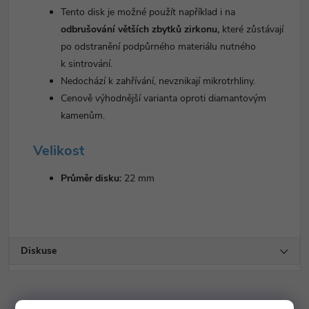
Tento disk je možné použít například i na
odbrušování větších zbytků zirkonu,
které zůstávají
po odstranění podpůrného materiálu nutného
k sintrování.
Nedochází k zahřívání, nevznikají mikrotrhliny.
Cenově výhodnější varianta oproti diamantovým
kamenům.
Velikost
Průměr disku:
22 mm
Diskuse