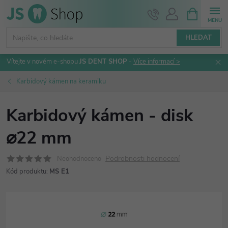
Přejít
NÁKUPNÍ
KOŠÍK
na
obsah
HLEDAT
Vítejte v novém e-shopu
JS DENT SHOP
-
Více informací >
Karbidový kámen na keramiku
Karbidový kámen - disk
⌀22 mm
Podrobnosti hodnocení
Neohodnoceno
Kód produktu:
MS E1