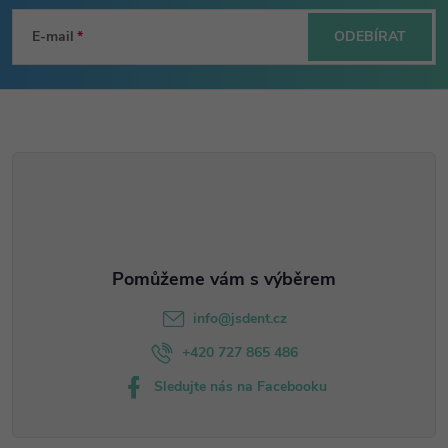
á
E-mail
ODEBÍRAT
p
a
t
í
info
@
jsdent.cz
+420 727 865 486
Sledujte nás na Facebooku