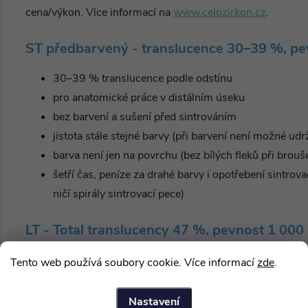
cena/výkon. Více informací na
www.celozirkon.cz
.
ST předbarvený - translucence 30–39 %, p
30–39 % translucence podle odstínu
pro anatomické práce v distálním úseku
bez barvení a sušení před sintrováním
jistota stále stejné barvy (při barvení není možné udr
barva není jen na povrchu (bez bílých fleků při brouš
šetří čas, peníze za drahé barvy i opotřebení sintrov
ničí spirály sintrovací pece)
LT - Total translucency 47 %, pevnost 1 00
pro anatomické práce v distálním i frontálním úseku
Tento web používá soubory cookie. Více informací
zde
.
Fyzikální parametry
Nastavení