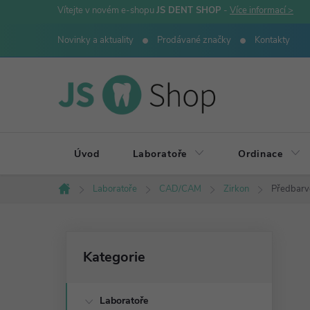
Přejít
Vítejte v novém e-shopu
JS DENT SHOP
-
Více informací >
na
Novinky a aktuality
Prodávané značky
Kontakty
obsah
Úvod
Laboratoře
Ordinace
Laboratoře
CAD/CAM
Zirkon
Předbarve
Domů
P
Přeskočit
Kategorie
kategorie
o
Laboratoře