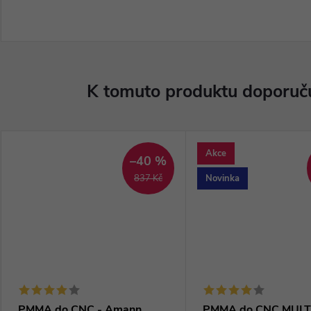
K tomuto produktu doporuču
Akce
–40 %
Novinka
837 Kč
PMMA do CNC - Amann
PMMA do CNC MULT