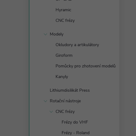
n
Hyramic
e
CNC frézy
l
Modely
Okludory a artikulátory
Giroform
Pomůcky pro zhotovení modelů
Kanyly
Lithiumdisilikát Press
Rotační nástroje
CNC frézy
Frézy do VHF
Frézy - Roland