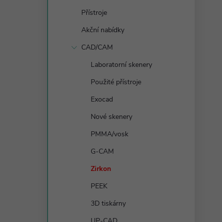
s
Přístroje
t
Akční nabídky
r
CAD/CAM
Laboratorní skenery
a
Použité přístroje
n
Exocad
Nové skenery
n
PMMA/vosk
í
G-CAM
Zirkon
p
PEEK
a
3D tiskárny
UP-CAD