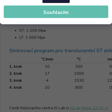
CTE (25–500 °C): 10,5
Souhlasím
Pevnost v ohybu:
ST: 1 200 Mpa
LT: 1 000 Mpa
Sintrovací program pro translucentní
ST zir
°C/min
°C
mi
1. krok
10
300
0
2. krok
17
1000
0
3. krok
4
1530
12
4. krok
10
800
0
Ceník frézovacího centra JS Lab si
JSLab-freza-22 (1)-3