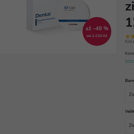
z
1
až –48 %
od 2 230 Kč
Kód 
Kons
info
Bar
Veli