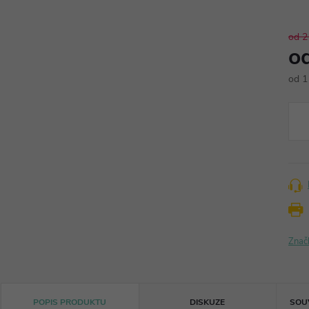
od 2
o
od
1
Měr
cena
Znač
POPIS PRODUKTU
DISKUZE
SOU