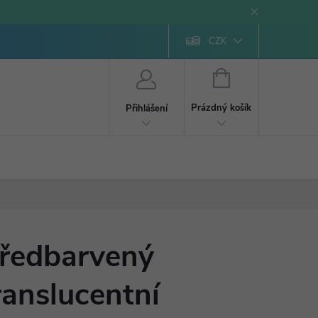
CZK
NÁKUPNÍ
KOŠÍK
Prázdný košík
Přihlášení
ředbarvený
ranslucentní