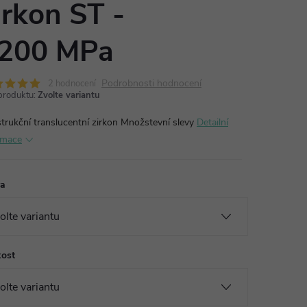
irkon ST -
200 MPa
Podrobnosti hodnocení
2 hodnocení
produktu:
Zvolte variantu
trukční translucentní zirkon
Množstevní slevy
Detailní
rmace
va
kost