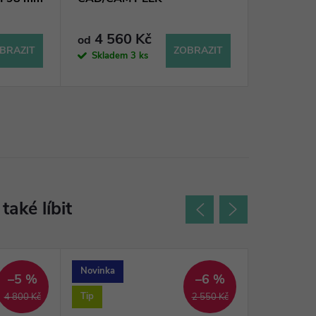
4 560 Kč
od
BRAZIT
ZOBRAZIT
Skladem
3 ks
Novinka
Akce
–5 %
–6 %
Tip
Novinka
4 800 Kč
2 550 Kč