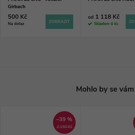
Girbach
500 Kč
1 118 Kč
od
ZOBRAZIT
ZO
Na dotaz
Skladem
4 ks
–39 %
2 150 Kč