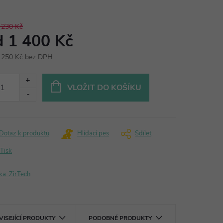
 230 Kč
d
1 400 Kč
 250 Kč
bez DPH
ná
:
VLOŽIT DO KOŠÍKU
Dotaz k produktu
Hlídací pes
Sdílet
Tisk
ka:
ZirTech
VISEJÍCÍ PRODUKTY
PODOBNÉ PRODUKTY