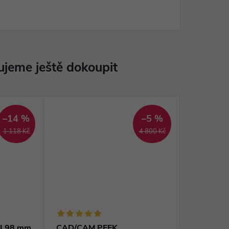
jeme ještě dokoupit
–14 %
–5 %
1 118 Kč
4 800 Kč
I 98 mm
CAD/CAM PEEK