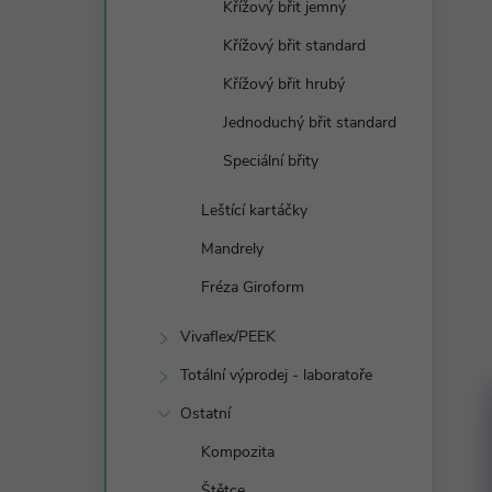
Křížový břit jemný
Křížový břit standard
Křížový břit hrubý
Jednoduchý břit standard
Speciální břity
Leštící kartáčky
Mandrely
Fréza Giroform
Vivaflex/PEEK
Totální výprodej - laboratoře
Ostatní
Kompozita
Štětce