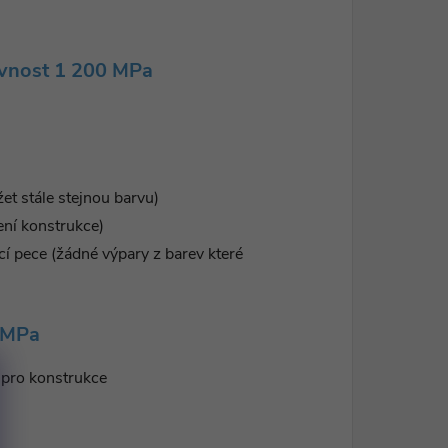
evnost 1 200 MPa
žet stále stejnou barvu)
ení konstrukce)
ací pece (žádné výpary z barev které
0 MPa
, pro konstrukce