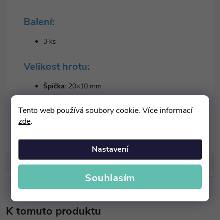
Balení:
3 ks
Velikost hrotu:
Špička:
20×10 mm
Váleček:
24×10 mm
Tento web používá soubory cookie. Více informací
Kužel:
21×13 mm
zde
.
Nastavení
Diskuse
Souhlasím
K tomuto produktu