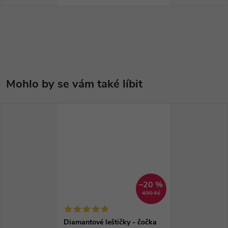
–20 %
490 Kč
Diamantové leštičky - čočka