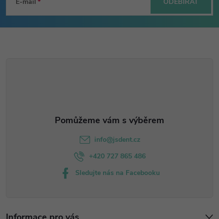
á
E-mail
ODEBÍRAT
p
a
t
í
info
@
jsdent.cz
+420 727 865 486
Sledujte nás na Facebooku
Informace pro vás