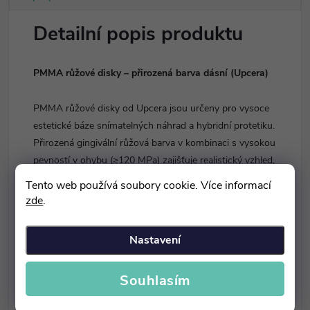
Detailní popis produktu
PMMA růžové disky – přirozená barva dásní (Upcera)
PMMA růžové disky od Upcera jsou určeny pro vysoce
estetické báze snímatelných náhrad a hybridní protetiku.
Přirozená gingivální růžová barva v kombinaci s vysokou
pevností v ohybu (≥120 MPa) zajišťuje realistický vzhled,
dlouhou životnost a výbornou biokompatibilitu.
Tento web používá soubory cookie. Více informací
zde
.
Materiál nabízí vynikající barevnou stálost, snadné frézování
i leštění a plnou kompatibilitu s hlavními CAD/CAM
Nastavení
systémy.
Souhlasím
Hlavní výhody: