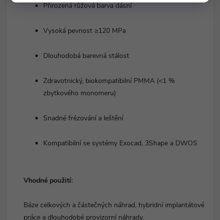
Přirozená růžová barva dásní
Vysoká pevnost ≥120 MPa
Dlouhodobá barevná stálost
Zdravotnický, biokompatibilní PMMA (<1 %
zbytkového monomeru)
Snadné frézování a leštění
Kompatibilní se systémy Exocad, 3Shape a DWOS
Vhodné použití:
Báze celkových a částečných náhrad, hybridní implantátové
práce a dlouhodobé provizorní náhrady.