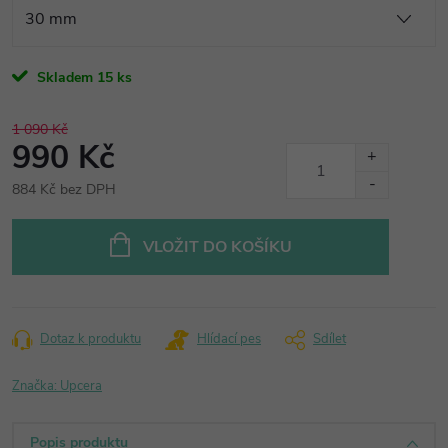
Skladem
15 ks
1 090 Kč
990 Kč
884 Kč bez DPH
Měrná
cena:
VLOŽIT DO KOŠÍKU
Dotaz k produktu
Hlídací pes
Sdílet
Značka:
Upcera
Popis produktu