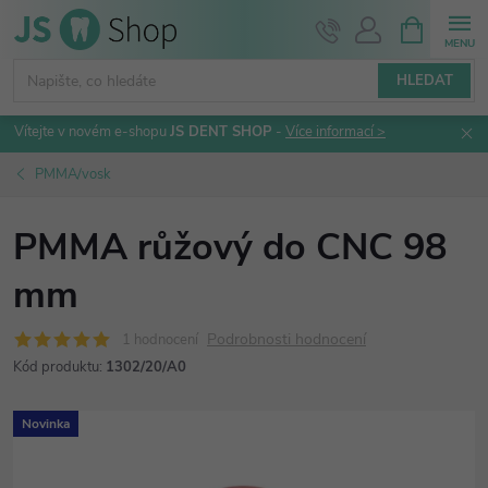
Přejít
NÁKUPNÍ
KOŠÍK
na
obsah
HLEDAT
Vítejte v novém e-shopu
JS DENT SHOP
-
Více informací >
PMMA/vosk
PMMA růžový do CNC 98
mm
Podrobnosti hodnocení
1 hodnocení
Kód produktu:
1302/20/A0
Novinka