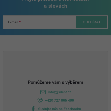
a slevách
Z
á
E-mail
ODEBÍRAT
p
a
t
í
info
@
jsdent.cz
+420 727 865 486
Sledujte nás na Facebooku