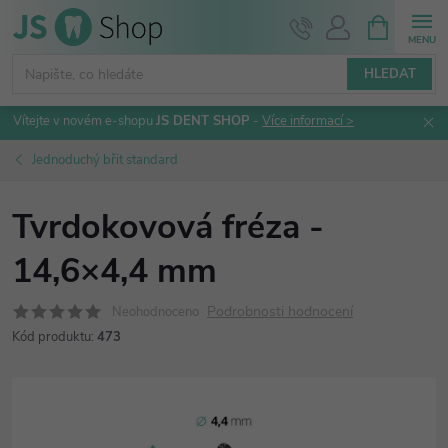
Přejít
NÁKUPNÍ
KOŠÍK
na
obsah
HLEDAT
Vítejte v novém e-shopu
JS DENT SHOP
-
Více informací >
Jednoduchý břit standard
Tvrdokovová fréza -
14,6×4,4 mm
Podrobnosti hodnocení
Neohodnoceno
Kód produktu:
473