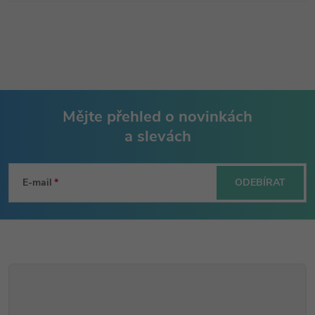
Mějte přehled o novinkách
a slevách
Z
á
E-mail
ODEBÍRAT
p
a
t