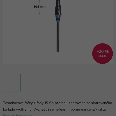
–20 %
314 Kč
Tvrdokovové frézy z řady
JS Sniper
jsou zhotovené ze sintrovaného
karbidu wolframu. Vyznačují se nejlepším poměrem cena/kvalita.
Detailní informace