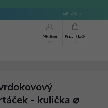
CZK
NÁKUPNÍ
KOŠÍK
Prázdný košík
Přihlášení
vrdokovový
rtáček - kulička ⌀