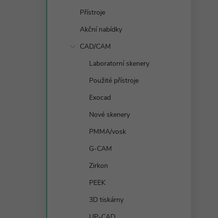
s
Přístroje
t
Akční nabídky
r
CAD/CAM
Laboratorní skenery
a
Použité přístroje
n
Exocad
Nové skenery
n
PMMA/vosk
í
G-CAM
Zirkon
p
PEEK
a
3D tiskárny
UP-CAD