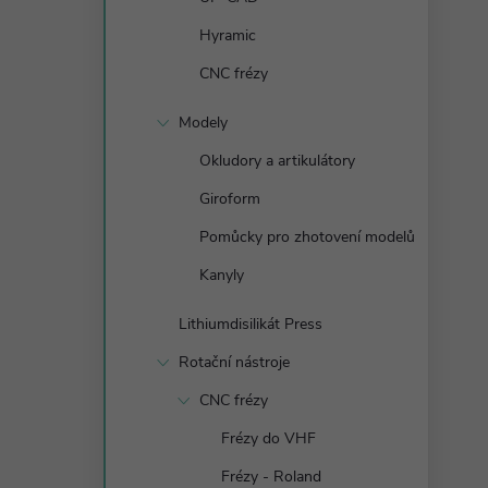
n
Hyramic
e
CNC frézy
l
Modely
Okludory a artikulátory
Giroform
Pomůcky pro zhotovení modelů
Kanyly
Lithiumdisilikát Press
Rotační nástroje
CNC frézy
Frézy do VHF
Frézy - Roland