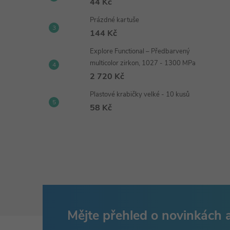
44 Kč
Prázdné kartuše
144 Kč
Explore Functional – Předbarvený
multicolor zirkon, 1027 - 1300 MPa
2 720 Kč
Plastové krabičky velké - 10 kusů
58 Kč
Mějte přehled o novinkách
Z