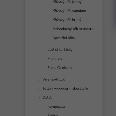
Křížový břit jemný
Křížový břit standard
Křížový břit hrubý
Jednoduchý břit standard
Speciální břity
Leštící kartáčky
Mandrely
Fréza Giroform
Vivaflex/PEEK
Totální výprodej - laboratoře
Ostatní
Kompozita
Štětce