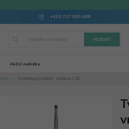
+420 727 865 486
HLEDAT
Akční nabídky
táčky
Tvrdokovový vrtáček - kulička ⌀ 1,05
T
v