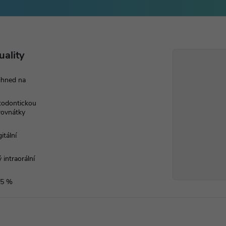
uality
ihned na
rtodontickou
 rovnátky
itální
 intraorální
 5 %