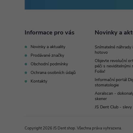
á
p
Informace pro vás
Novinky a akt
a
Novinky a aktuality
Snímatelné náhrady 
hotovo
t
Prodávané značky
Objevte revoluční o
Obchodní podmínky
péči s neviditelnými
í
Foilix!
Ochrana osobních údajů
Informační portál Dig
Kontakty
stomatologie
Aoralscan - dokonalý
skener
JS Dent Club - slevy
Copyright 2026
JS Dent shop
. Všechna práva vyhrazena.