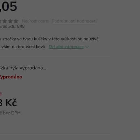
,05
Podrobnosti hodnocení
Neohodnoceno
produktu:
848
a značky ve tvaru kuličky v této velikosti se používá
evším na broušení kovů.
Detailní informace
ožka byla vyprodána…
yprodáno
č
8 Kč
č bez DPH
ná
: