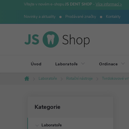
Přejít
Vítejte v novém e-shopu
JS DENT SHOP
-
Více informací >
na
Novinky a aktuality
Prodávané značky
Kontakty
obsah
Úvod
Laboratoře
Ordinace
Laboratoře
Rotační nástroje
Tvrdokovové vr
Domů
P
Přeskočit
Kategorie
kategorie
o
Laboratoře