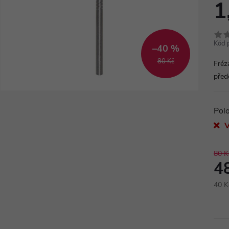
1
Kód 
–40 %
80 Kč
Fréz
před
Pol
V
80 K
4
40 K
Měr
cena