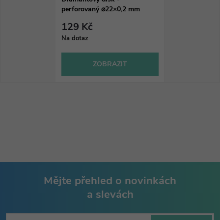
perforovaný ⌀22×0,2 mm
129 Kč
Na dotaz
ZOBRAZIT
Mějte přehled o novinkách
a slevách
Z