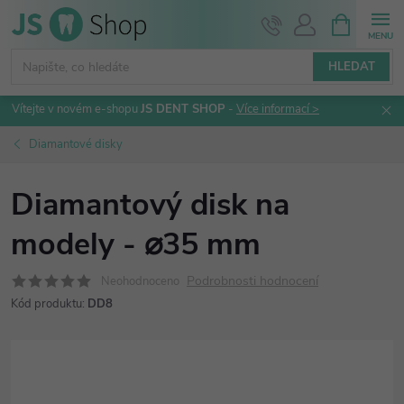
Přejít
NÁKUPNÍ
KOŠÍK
na
obsah
HLEDAT
Vítejte v novém e-shopu
JS DENT SHOP
-
Více informací >
Diamantové disky
Diamantový disk na
modely - ⌀35 mm
Podrobnosti hodnocení
Neohodnoceno
Kód produktu:
DD8