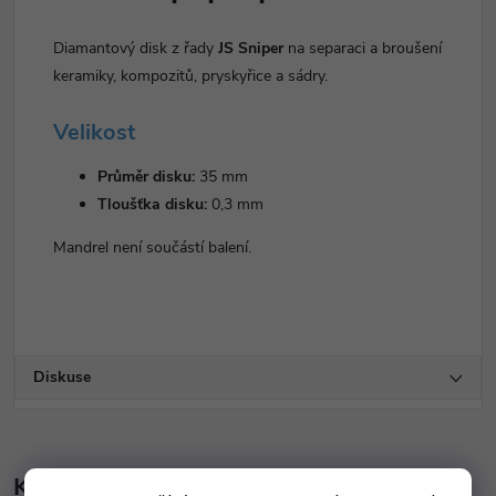
Diamantový disk z řady
JS Sniper
na separaci a broušení
keramiky, kompozitů, pryskyřice a sádry.
Velikost
Průměr disku:
35 mm
Tloušťka disku:
0,3 mm
Mandrel není součástí balení.
Diskuse
K tomuto produktu