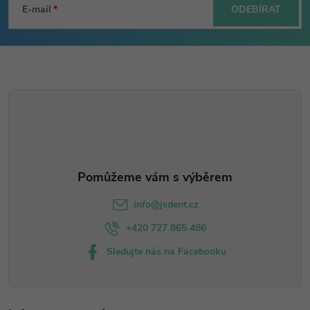
á
E-mail
ODEBÍRAT
p
a
t
í
info
@
jsdent.cz
+420 727 865 486
Sledujte nás na Facebooku