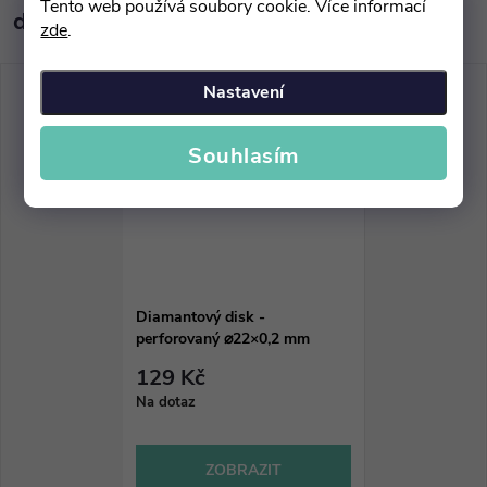
Tento web používá soubory cookie. Více informací
doporučujeme ještě dokoupit
zde
.
Nastavení
Souhlasím
Diamantový disk -
perforovaný ⌀22×0,2 mm
129 Kč
Na dotaz
ZOBRAZIT