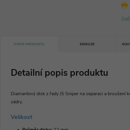
Znač
POPIS PRODUKTU
DISKUZE
SOU
Detailní popis produktu
Diamantový disk z řady JS Sniper na separaci a broušení k
sádry.
Velikost
Průměr disku:
22 mm