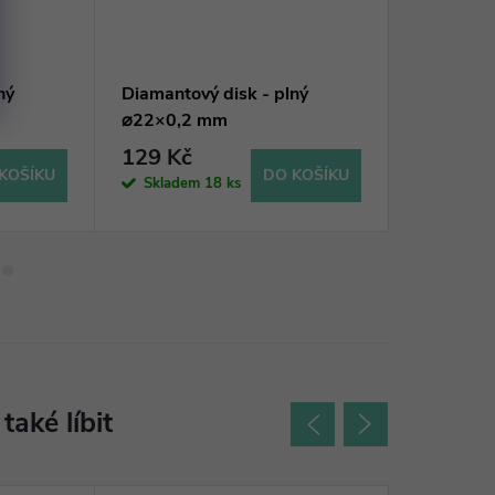
ný
Diamantový disk - plný
Diamantov
⌀22×0,2 mm
⌀22×0,6
129 Kč
129 Kč
KOŠÍKU
DO KOŠÍKU
Skladem
18 ks
Sklade