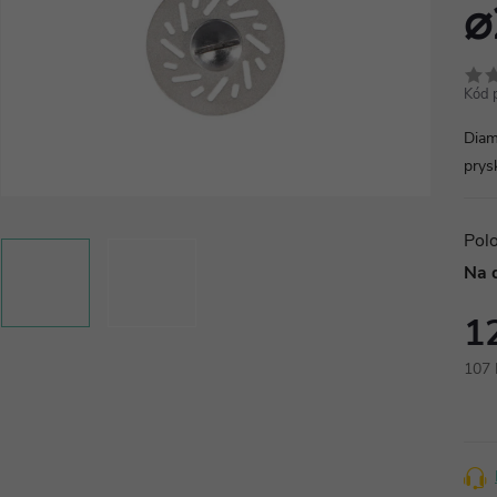
⌀
Kód 
Diam
prysk
Pol
Na 
1
107 
Měr
cena