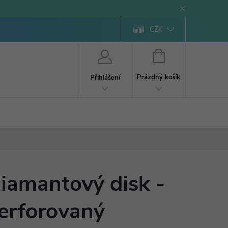
CZK
NÁKUPNÍ
KOŠÍK
Prázdný košík
Přihlášení
iamantový disk -
erforovaný