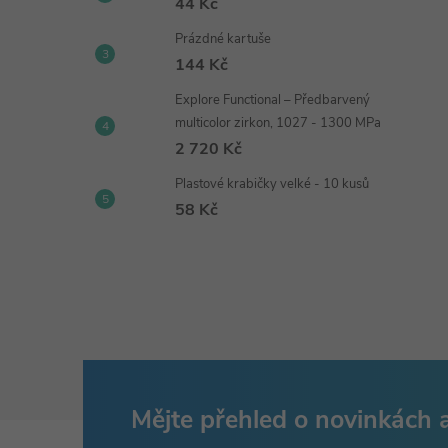
44 Kč
Prázdné kartuše
144 Kč
Explore Functional – Předbarvený
multicolor zirkon, 1027 - 1300 MPa
2 720 Kč
Plastové krabičky velké - 10 kusů
58 Kč
Mějte přehled o novinkách
Z