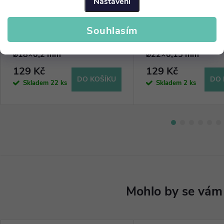
Nastavení
Souhlasím
Diamantový disk - plný
Diamantový disk - pl
⌀18×0,2 mm
⌀22×0,15 mm
129 Kč
129 Kč
DO KOŠÍKU
DO 
Skladem
22 ks
Skladem
2 ks