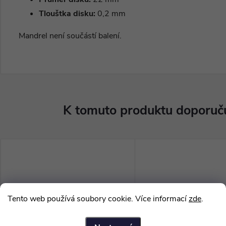
Tlouštka disku:
0,2 mm
Mandrel není součástí balení.
K tomuto produktu doporuču
Tento web používá soubory cookie. Více informací
zde
.