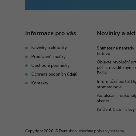
á
p
Informace pro vás
Novinky a akt
a
Novinky a aktuality
Snímatelné náhrady 
hotovo
t
Prodávané značky
Objevte revoluční o
Obchodní podmínky
péči s neviditelnými
í
Foilix!
Ochrana osobních údajů
Informační portál Dig
Kontakty
stomatologie
Aoralscan - dokonalý
skener
JS Dent Club - slevy
Copyright 2026
JS Dent shop
. Všechna práva vyhrazena.