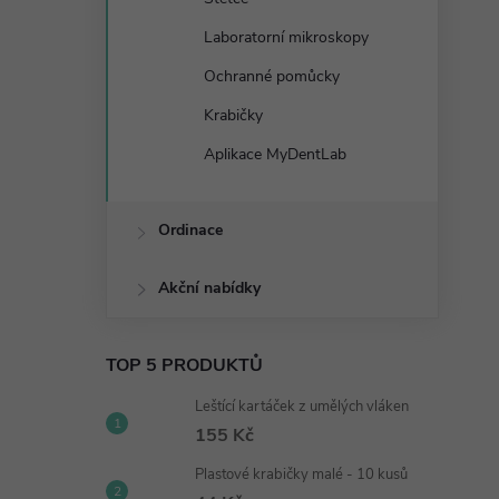
Laboratorní mikroskopy
Ochranné pomůcky
Krabičky
Aplikace MyDentLab
Ordinace
ový disk na modely -
Diamantový disk na sádru -
Akční nabídky
m
⌀45 mm
č
260 Kč
DO KOŠÍKU
DO KOŠÍKU
TOP 5 PRODUKTŮ
dem
23 ks
Skladem
13 ks
Leštící kartáček z umělých vláken
155 Kč
Plastové krabičky malé - 10 kusů