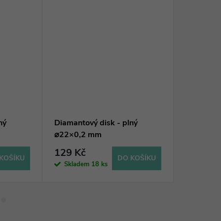
ný
Diamantový disk - plný
Diamantov
⌀22×0,2 mm
⌀22×0,6
129 Kč
129 Kč
KOŠÍKU
DO KOŠÍKU
Skladem
18 ks
Sklade