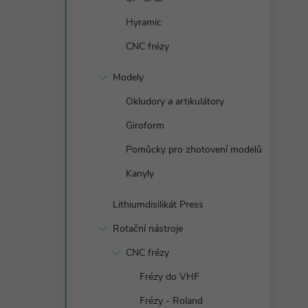
n
Hyramic
e
CNC frézy
l
Modely
Okludory a artikulátory
Giroform
Pomůcky pro zhotovení modelů
Kanyly
Lithiumdisilikát Press
Rotační nástroje
CNC frézy
Frézy do VHF
Frézy - Roland