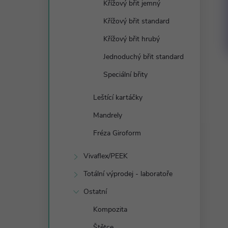
Křížový břit jemný
Křížový břit standard
Křížový břit hrubý
ový disk na modely -
Diamantový disk na sádru -
m
⌀45 mm
Jednoduchý břit standard
č
260 Kč
Speciální břity
DO KOŠÍKU
DO KOŠÍKU
dem
23 ks
Skladem
13 ks
Leštící kartáčky
Mandrely
Fréza Giroform
Vivaflex/PEEK
Totální výprodej - laboratoře
Ostatní
Kompozita
Štětce