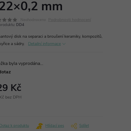
22×0,2 mm
Podrobnosti hodnocení
Neohodnoceno
produktu:
DD4
antový disk na separaci a broušení keramiky, kompozitů,
yřice a sádry.
Detailní informace
ožka byla vyprodána…
dotaz
29 Kč
Kč bez DPH
ná
:
Dotaz k produktu
Hlídací pes
Sdílet