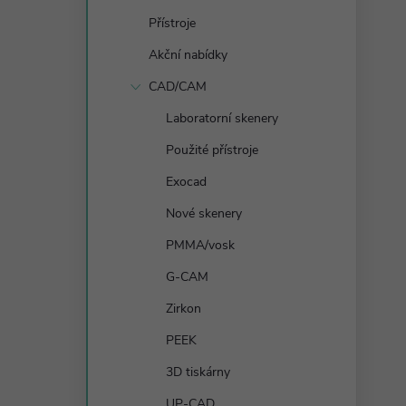
s
Přístroje
t
Akční nabídky
r
CAD/CAM
Laboratorní skenery
a
Použité přístroje
n
Exocad
Nové skenery
n
PMMA/vosk
í
G-CAM
Zirkon
p
PEEK
a
3D tiskárny
UP-CAD