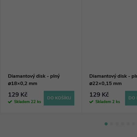
Diamantový disk - plný
Diamantový disk - pl
⌀18×0,2 mm
⌀22×0,15 mm
129 Kč
129 Kč
DO KOŠÍKU
DO 
Skladem
22 ks
Skladem
2 ks