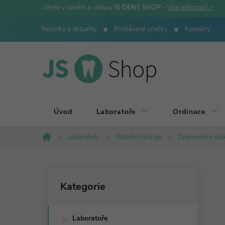
Přejít
Vítejte v novém e-shopu
JS DENT SHOP
-
Více informací >
na
Novinky a aktuality
Prodávané značky
Kontakty
obsah
Úvod
Laboratoře
Ordinace
Laboratoře
Rotační nástroje
Diamantové dis
Domů
P
Přeskočit
Kategorie
kategorie
o
Laboratoře