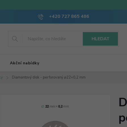
+420 727 865 486
HLEDAT
Akční nabídky
ky
Diamantový disk - perforovaný ⌀22×0,2 mm
D
p