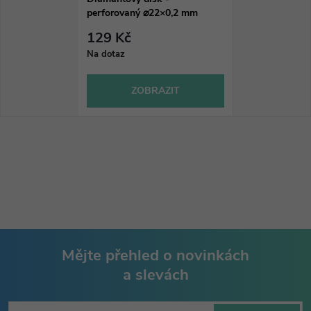
perforovaný ⌀22×0,2 mm
129 Kč
Na dotaz
ZOBRAZIT
Mějte přehled o novinkách
a slevách
Z