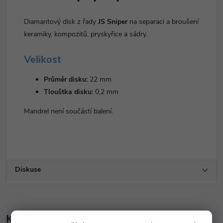
Diamantový disk z řady
JS Sniper
na separaci a broušení
keramiky, kompozitů, pryskyřice a sádry.
Velikost
Průměr disku:
22 mm
Tlouštka disku:
0,2 mm
Mandrel není součástí balení.
Diskuse
K tomuto produktu