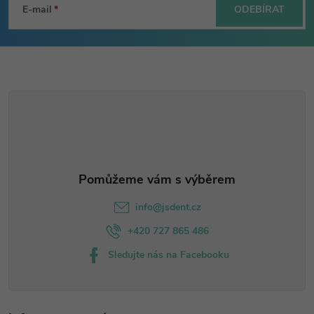
á
E-mail
ODEBÍRAT
p
a
t
í
info
@
jsdent.cz
+420 727 865 486
Sledujte nás na Facebooku