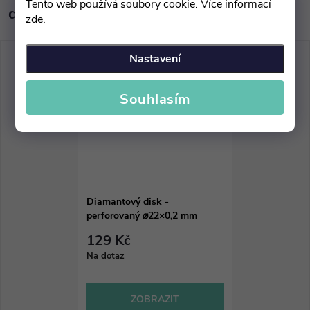
Tento web používá soubory cookie. Více informací
doporučujeme ještě dokoupit
zde
.
Nastavení
Souhlasím
Diamantový disk -
perforovaný ⌀22×0,2 mm
129 Kč
Na dotaz
ZOBRAZIT