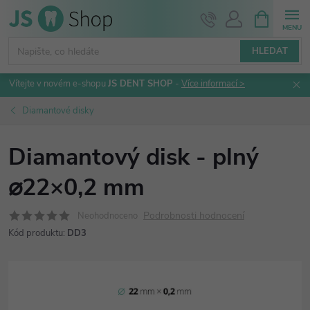
Přejít
NÁKUPNÍ
KOŠÍK
na
obsah
HLEDAT
Vítejte v novém e-shopu
JS DENT SHOP
-
Více informací >
Diamantové disky
Diamantový disk - plný
⌀22×0,2 mm
Podrobnosti hodnocení
Neohodnoceno
Kód produktu:
DD3