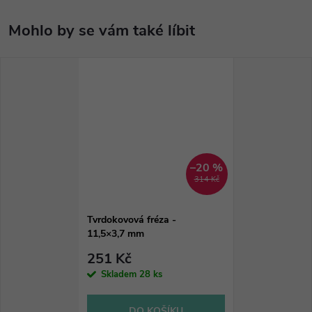
–20 %
314 Kč
Tvrdokovová fréza -
11,5×3,7 mm
251 Kč
Skladem
28 ks
DO KOŠÍKU