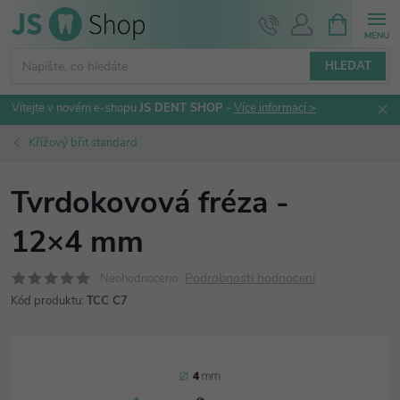
Přejít
NÁKUPNÍ
KOŠÍK
na
obsah
HLEDAT
Vítejte v novém e-shopu
JS DENT SHOP
-
Více informací >
Křížový břit standard
Tvrdokovová fréza -
12×4 mm
Podrobnosti hodnocení
Neohodnoceno
Kód produktu:
TCC C7