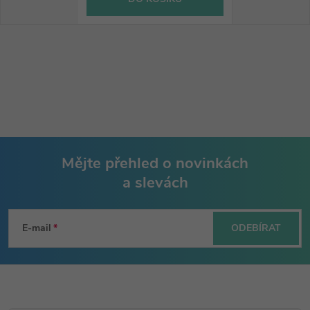
Mějte přehled o novinkách
a slevách
Z
á
E-mail
ODEBÍRAT
p
a