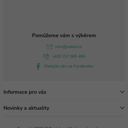
t
í
info
@
jsdent.cz
+420 727 865 486
Sledujte nás na Facebooku
Informace pro vás
Novinky a aktuality