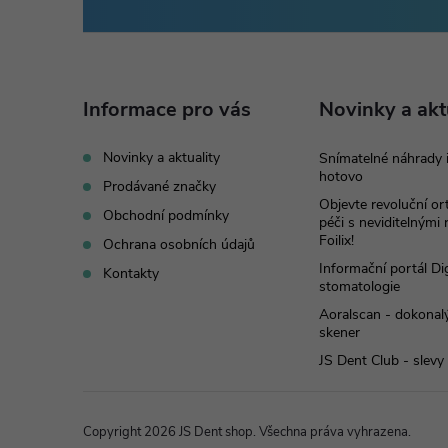
á
p
Informace pro vás
Novinky a akt
a
Novinky a aktuality
Snímatelné náhrady 
hotovo
t
Prodávané značky
Objevte revoluční o
Obchodní podmínky
péči s neviditelnými
í
Foilix!
Ochrana osobních údajů
Informační portál Dig
Kontakty
stomatologie
Aoralscan - dokonalý
skener
JS Dent Club - slevy
Copyright 2026
JS Dent shop
. Všechna práva vyhrazena.