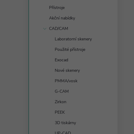
s
Přístroje
t
Akční nabídky
r
CAD/CAM
Laboratorní skenery
a
Použité přístroje
n
Exocad
Nové skenery
n
PMMA/vosk
í
G-CAM
Zirkon
p
PEEK
a
3D tiskárny
UP-CAD