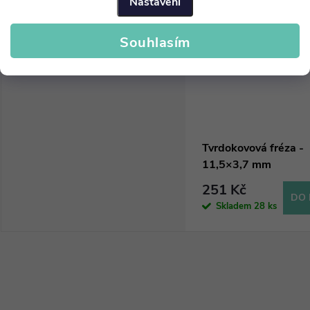
Nastavení
Souhlasím
Tvrdokovová fréza -
11,5×3,7 mm
251 Kč
DO 
Skladem
28 ks