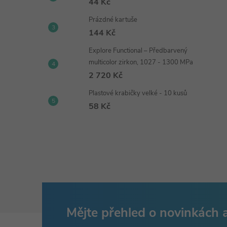
44 Kč
Prázdné kartuše
144 Kč
Explore Functional – Předbarvený
multicolor zirkon, 1027 - 1300 MPa
2 720 Kč
Plastové krabičky velké - 10 kusů
58 Kč
Mějte přehled o novinkách
Z