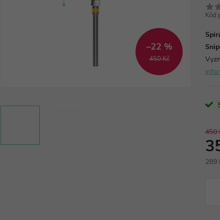
Kód 
Spir
–22 %
Snip
450 Kč
Vyzn
info
450 
3
289 
Měr
cena