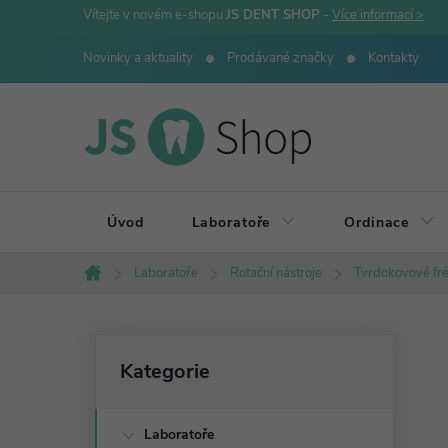
Přejít
Vítejte v novém e-shopu
JS DENT SHOP
-
Více informací >
na
Novinky a aktuality
Prodávané značky
Kontakty
obsah
Úvod
Laboratoře
Ordinace
Laboratoře
Rotační nástroje
Tvrdokovové fr
Domů
P
Přeskočit
Kategorie
kategorie
o
Laboratoře