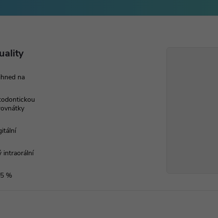
uality
ihned na
rtodontickou
 rovnátky
itální
 intraorální
 5 %