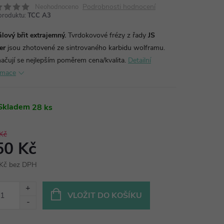
Podrobnosti hodnocení
Neohodnoceno
produktu:
TCC A3
álový břit extrajemný.
Tvrdokovové frézy z řady
JS
er
jsou zhotovené ze sintrovaného karbidu wolframu.
ačují se nejlepším poměrem cena/kvalita.
Detailní
rmace
Skladem
28 ks
Kč
50 Kč
Kč bez DPH
ná
:
VLOŽIT DO KOŠÍKU