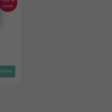
–20 %
314 Kč
KOŠÍKU