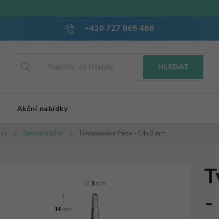
+420 727 865 486
HLEDAT
Akční nabídky
ézy
Speciální břity
Tvrdokovová fréza - 14×3 mm
T
-