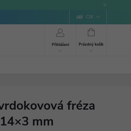
CZK
NÁKUPNÍ
KOŠÍK
Prázdný košík
Přihlášení
vrdokovová fréza
 14×3 mm