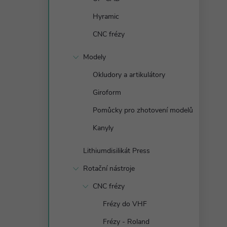
n
Hyramic
e
CNC frézy
l
Modely
Okludory a artikulátory
Giroform
Pomůcky pro zhotovení modelů
Kanyly
Lithiumdisilikát Press
Rotační nástroje
CNC frézy
Frézy do VHF
Frézy - Roland