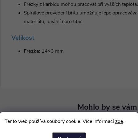
Frézky z karbidu mohou pracovat při vyšších teplotá
Spirálové provedení břitu umožňuje lépe opracováva
materiálu, ideální i pro titan.
Velikost
Frézka:
14×3 mm
Tento web používá soubory cookie. Více informací
zde
.