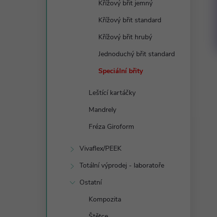
Křížový břit jemný
Křížový břit standard
Křížový břit hrubý
Jednoduchý břit standard
Speciální břity
Leštící kartáčky
Mandrely
Fréza Giroform
Vivaflex/PEEK
Totální výprodej - laboratoře
Ostatní
Kompozita
Štětce