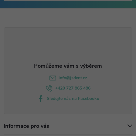
p
a
t
í
info
@
jsdent.cz
+420 727 865 486
Sledujte nás na Facebooku
Informace pro vás