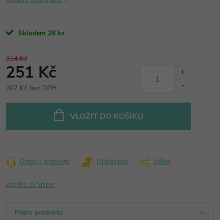
Skladem
28 ks
314 Kč
251 Kč
207 Kč bez DPH
Měrná
cena:
VLOŽIT DO KOŠÍKU
Dotaz k produktu
Hlídací pes
Sdílet
Značka:
JS Sniper
Popis produktu