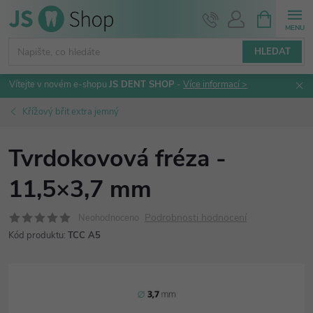
Přejít
NÁKUPNÍ
KOŠÍK
na
obsah
HLEDAT
Vítejte v novém e-shopu
JS DENT SHOP
-
Více informací >
Křížový břit extra jemný
Tvrdokovová fréza -
11,5×3,7 mm
Podrobnosti hodnocení
Neohodnoceno
Kód produktu:
TCC A5