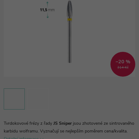
–20 %
314 Kč
Tvrdokovové frézy z řady
JS Sniper
jsou zhotovené ze sintrovaného
karbidu wolframu. Vyznačují se nejlepším poměrem cena/kvalita.
Detailní informace