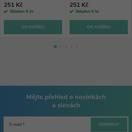
251 Kč
251 Kč
Skladem
6 ks
Skladem
6 ks
DO KOŠÍKU
DO KOŠÍKU
Mějte přehled o novinkách
a slevách
Z
á
E-mail
ODEBÍRAT