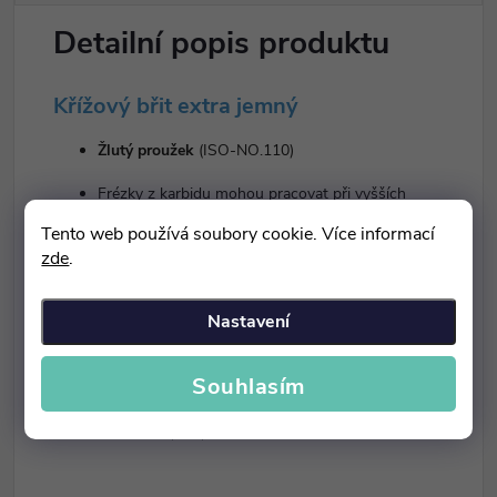
Detailní popis produktu
Křížový břit extra jemný
Žlutý proužek
(ISO-NO.110)
Frézky z karbidu mohou pracovat při vyšších
teplotách a s velmi tvrdým materiálem.
Tento web používá soubory cookie. Více informací
Jsou určené pro konečné opracování všech kovových
zde
.
slitin a všech typů pryskyřic a kompozitů.
Vhodné i pro opracování keramiky, neboť díky
Nastavení
speciálnímu břitu nehrozí nebezpečí popraskání.
Souhlasím
Velikost
Frézka:
11,5×3,7 mm